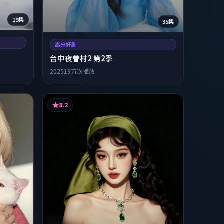
19集
35集
高分好剧
台中夜眷村2 第2季
2025
19万次播放
8.2