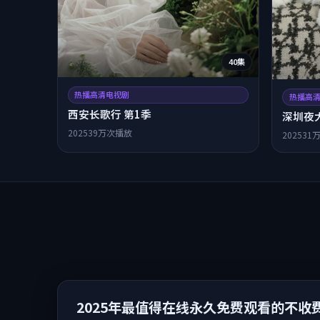
40集
热播高清电视剧
热播高
西安长歌行 第1季
深圳夜
2025
39万次播放
2025
31