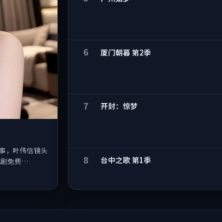
5
广州如梦
6
厦门朝暮 第2季
7
开封：惊梦
叙事，叶伟信镜头
8
台中之歌 第1季
视剧免费…