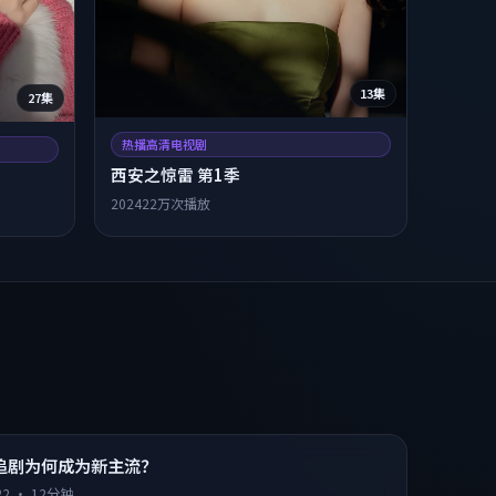
13集
27集
热播高清电视剧
西安之惊雷 第1季
2024
22万次播放