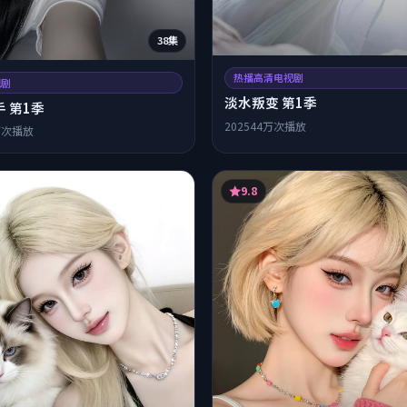
38集
热播高清电视剧
视剧
淡水叛变 第1季
 第1季
2025
44万次播放
万次播放
9.8