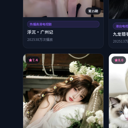
第15期
热播高清电视剧
港台电
浮沉·广州记
九龙猎手
2025
38万次播放
2025
13
7.4
8.0