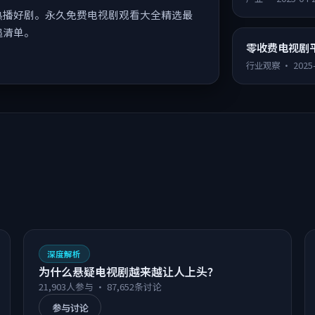
永久免费在线
费电视剧盘点
产业
·
2025-04-
热播好剧。永久免费电视剧观看大全精选最
追清单。
零收费电视剧
行业观察
·
2025
深度解析
为什么悬疑电视剧越来越让人上头？
21,903
人参与 ·
87,652
条讨论