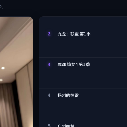
么
2
九龙：联盟 第1季
3
成都 惊梦4 第1季
4
扬州的惊雷