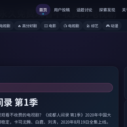
永久免费观看不收费的电视剧
首页
用户投稿
话题讨论
探索发现
关
电视剧
🔥
高分好剧
🎞️
电影
📺
电视剧
🎤
综艺
🎮
动漫
 第2季
不收费的电视剧今日力推《台南物语 第2季》：2024年中国
，单集38分钟高清质感。导演杨德昌，主演言承旭、贾静雯，