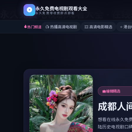
永久免费电视剧观看大全
永久免费电视剧观看大全
-
在线
永久免费零收费即点即看
📺
热播高清电视剧
🎞️
高清电影精选
⭐
港台
热门频道
本周必看
台南物语
在线永久免费观看
台湾犯罪电视剧